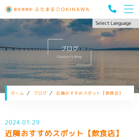
ホーム
ふたまる◎OKINAWAについて
ブログ
安全への取り組み
Captain's Blog
アクティビティ・料金
ギャラリー
当日の流れ
クチコミ
ホーム
ブログ
近隣おすすめスポット【飲食店】
FAQ
ブログ
2024.01.29
近隣おすすめスポット【飲食店】